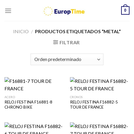
Skip
0
to
content
INICIO
/
PRODUCTOS ETIQUETADOS “METAL”
FILTRAR
ACERO
CRONOS
RELOJ FESTINA F16881-8
RELOJ FESTINA F16882-5
CHRONO BIKE
TOUR DE FRANCE