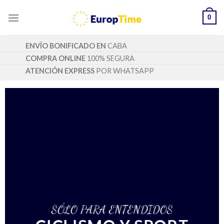
Skip
0
to
content
ENVÍO BONIFICADO EN
CABA
COMPRA ONLINE
100% SEGURA
ATENCIÓN EXPRESS
POR WHATSAPP
SÓLO PARA ENTENDIDOS