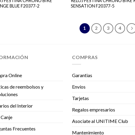
OJ FESTINA CHRONO BIKE
RELOJ FESTINA CHRONO BIKE 
NGE BLUE F20377-2
SENSATION F20377-5
1
2
3
4
FORMACIÓN
COMPRAS
pra Online
Garantias
ticas de reembolsos y
Envíos
luciones
Tarjetas
rios del Interior
Regalos empresarios
 Canje
Asociate al UNITIME Club
untas Frecuentes
Mantenimiento