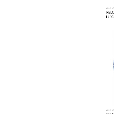
ACER
REL
LUXU
ACER