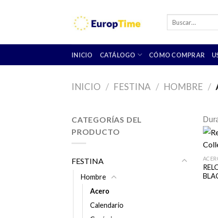
Skip
to
Buscar
por:
content
INICIO
CATÁLOGO
CÓMO COMPRAR
U
INICIO
/
FESTINA
/
HOMBRE
/
CATEGORÍAS DEL
Dura
PRODUCTO
ACER
FESTINA
REL
BLAC
Hombre
Acero
Calendario