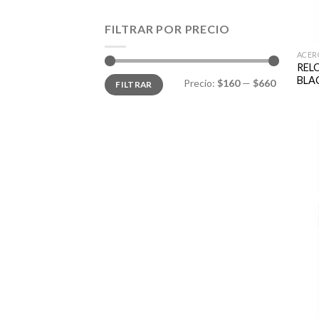
FILTRAR POR PRECIO
ACER
REL
Precio
Precio
BLAC
Precio:
$160
—
$660
FILTRAR
mínimo
máximo