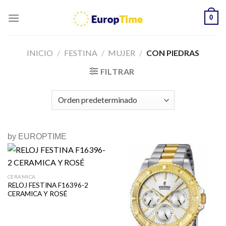
Skip
0
to
content
INICIO
/
FESTINA
/
MUJER
/
CON PIEDRAS
FILTRAR
by EUROPTIME
CERAMICA
RELOJ FESTINA F16396-2
CERAMICA Y ROSÉ