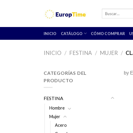
Skip
to
Buscar
por:
content
INICIO
CATÁLOGO
CÓMO COMPRAR
U
INICIO
/
FESTINA
/
MUJER
/
CL
CATEGORÍAS DEL
by 
PRODUCTO
FESTINA
Hombre
Mujer
Acero