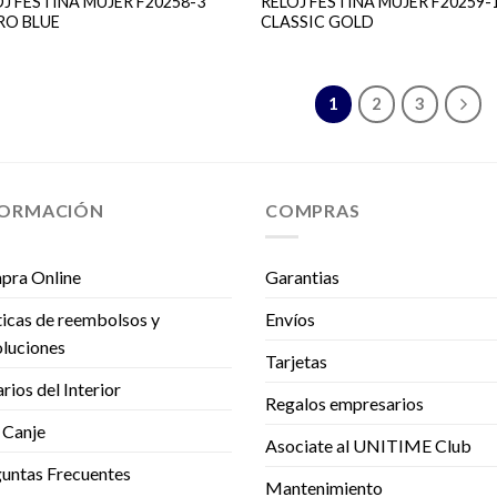
J FESTINA MUJER F20258-3
RELOJ FESTINA MUJER F20259-
RO BLUE
CLASSIC GOLD
1
2
3
FORMACIÓN
COMPRAS
pra Online
Garantias
ticas de reembolsos y
Envíos
luciones
Tarjetas
rios del Interior
Regalos empresarios
 Canje
Asociate al UNITIME Club
untas Frecuentes
Mantenimiento