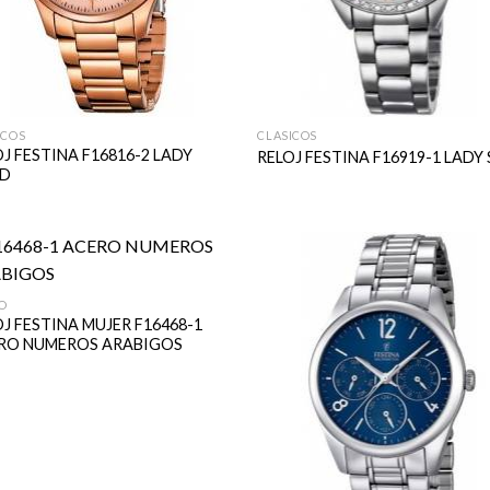
ICOS
CLASICOS
J FESTINA F16816-2 LADY
RELOJ FESTINA F16919-1 LADY
D
O
J FESTINA MUJER F16468-1
RO NUMEROS ARABIGOS