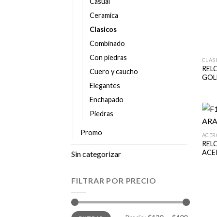
Casual
Ceramica
Clasicos
Combinado
Con piedras
CLAS
RELO
Cuero y caucho
GOL
Elegantes
Enchapado
Piedras
Promo
ACER
RELO
ACE
Sin categorizar
FILTRAR POR PRECIO
Precio
Precio