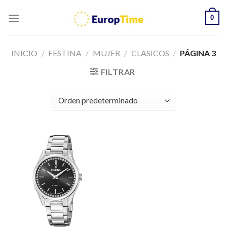
Skip
0
to
content
INICIO
/
FESTINA
/
MUJER
/
CLASICOS
/
PÁGINA 3
FILTRAR