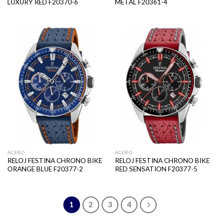
LUXURY RED F20370-6
METAL F20361-4
ACERO
ACERO
RELOJ FESTINA CHRONO BIKE
RELOJ FESTINA CHRONO BIKE
ORANGE BLUE F20377-2
RED SENSATION F20377-5
1
2
3
4