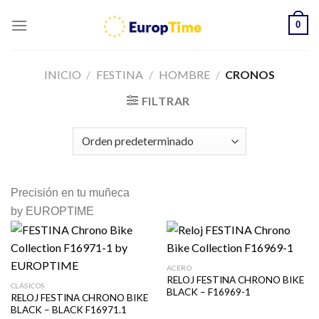
Skip
0
to
content
INICIO
/
FESTINA
/
HOMBRE
/
CRONOS
FILTRAR
Precisión en tu muñeca
by EUROPTIME
ACERO
RELOJ FESTINA CHRONO BIKE
CLÁSICOS
BLACK – F16969-1
RELOJ FESTINA CHRONO BIKE
BLACK – BLACK F16971.1