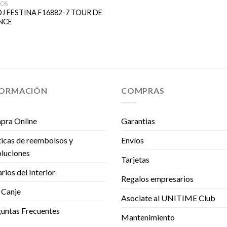
NOS
J FESTINA F16882-7 TOUR DE
NCE
FORMACIÓN
COMPRAS
pra Online
Garantias
ticas de reembolsos y
Envíos
luciones
Tarjetas
rios del Interior
Regalos empresarios
 Canje
Asociate al UNITIME Club
untas Frecuentes
Mantenimiento