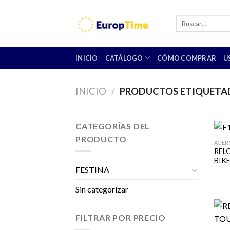
Skip
to
Buscar
por:
content
INICIO
CATÁLOGO
CÓMO COMPRAR
U
INICIO
/
PRODUCTOS ETIQUETAD
CATEGORÍAS DEL
PRODUCTO
ACER
REL
BIK
FESTINA
Sin categorizar
FILTRAR POR PRECIO