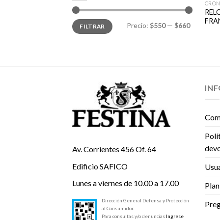
CRO
RELO
FRA
Precio
Precio
Precio:
$550
—
$660
FILTRAR
mínimo
máximo
IN
Com
Polí
devo
Av. Corrientes 456 Of. 64
Edificio SAFICO
Usua
Lunes a viernes de 10.00 a 17.00
Plan
Dirección General Defensa y Protección
Preg
al Consumidor.
Para consultas y/o denuncias
Ingrese