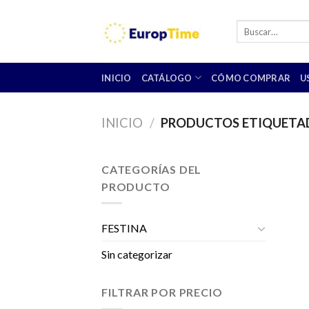
Skip
to
Buscar
por:
content
INICIO
CATÁLOGO
CÓMO COMPRAR
U
INICIO
/
PRODUCTOS ETIQUETA
CATEGORÍAS DEL
PRODUCTO
FESTINA
Sin categorizar
FILTRAR POR PRECIO