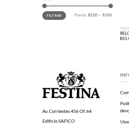
Precio
Precio
Precio:
$220
—
$230
FILTRAR
mínimo
máximo
CALE
REL
BIG
IN
Com
Polí
devo
Av. Corrientes 456 Of. 64
Edificio SAFICO
Usua