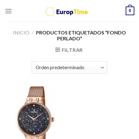
Skip
0
to
content
INICIO
/
PRODUCTOS ETIQUETADOS “FONDO
PERLADO”
FILTRAR