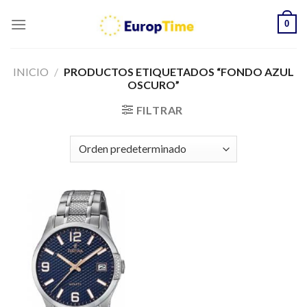
Skip
0
to
content
INICIO
/
PRODUCTOS ETIQUETADOS “FONDO AZUL
OSCURO”
FILTRAR