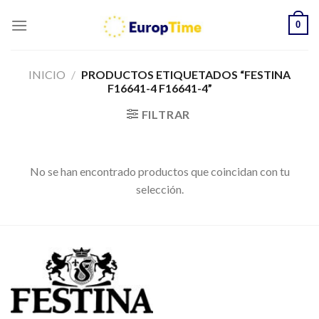
Skip
0
to
content
INICIO
/
PRODUCTOS ETIQUETADOS “FESTINA
F16641-4 F16641-4”
FILTRAR
No se han encontrado productos que coincidan con tu
selección.