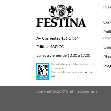
IN
Com
Polí
devo
Av. Corrientes 456 Of. 64
Edificio SAFICO
Usua
Lunes a viernes de 10.00 a 17.00
Plan
Dirección General Defensa y Protección
Preg
al Consumidor.
Para consultas y/o denuncias
Ingrese
aquí
Copyright 2026 ©
Unitime Argentina