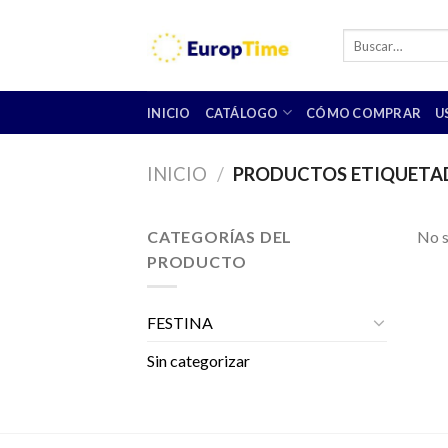
Skip
to
Buscar
por:
content
INICIO
CATÁLOGO
CÓMO COMPRAR
U
INICIO
/
PRODUCTOS ETIQUETADO
CATEGORÍAS DEL
No s
PRODUCTO
FESTINA
Sin categorizar