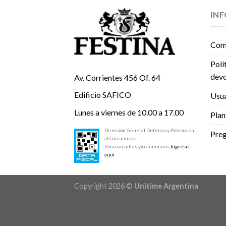
IN
Com
Polí
devo
Av. Corrientes 456 Of. 64
Edificio SAFICO
Usua
Lunes a viernes de 10.00 a 17.00
Plan
Dirección General Defensa y Protección
Preg
al Consumidor.
Para consultas y/o denuncias
Ingrese
aquí
Copyright 2026 ©
Unitime Argentina