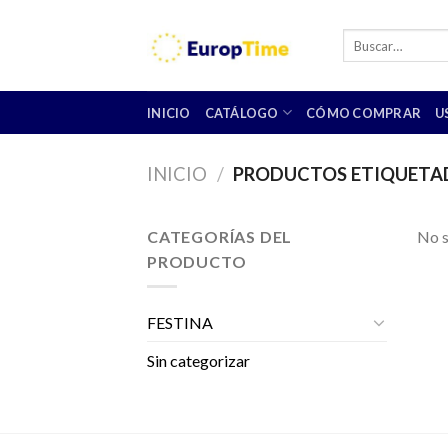
Skip
to
Buscar
por:
content
INICIO
CATÁLOGO
CÓMO COMPRAR
U
INICIO
/
PRODUCTOS ETIQUETADO
CATEGORÍAS DEL
No s
PRODUCTO
FESTINA
Sin categorizar