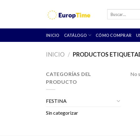
Skip
to
Buscar
por:
content
INICIO
CATÁLOGO
CÓMO COMPRAR
U
INICIO
/
PRODUCTOS ETIQUETADO
CATEGORÍAS DEL
No s
PRODUCTO
FESTINA
Sin categorizar