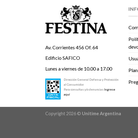
IN
Com
Polí
devo
Av. Corrientes 456 Of. 64
Edificio SAFICO
Usua
Lunes a viernes de 10.00 a 17.00
Plan
Dirección General Defensa y Protección
Preg
al Consumidor.
Para consultas y/o denuncias
Ingrese
aquí
Copyright 2026 ©
Unitime Argentina