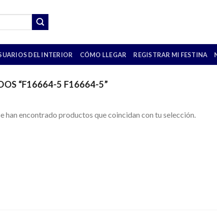
SUARIOS DEL INTERIOR
CÓMO LLEGAR
REGISTRAR MI FESTINA
S “F16664-5 F16664-5”
e han encontrado productos que coincidan con tu selección.