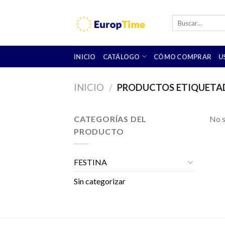
Skip
to
Buscar
por:
content
INICIO
CATÁLOGO
CÓMO COMPRAR
U
INICIO
/
PRODUCTOS ETIQUETADO
CATEGORÍAS DEL
No s
PRODUCTO
FESTINA
Sin categorizar