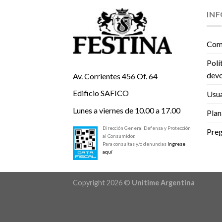
IN
Com
Polí
devo
Av. Corrientes 456 Of. 64
Edificio SAFICO
Usua
Lunes a viernes de 10.00 a 17.00
Plan
Dirección General Defensa y Protección
Preg
al Consumidor.
Para consultas y/o denuncias
Ingrese
aquí
Copyright 2026 ©
Unitime Argentina