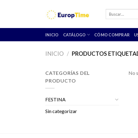
Skip
to
Buscar
por:
content
INICIO
CATÁLOGO
CÓMO COMPRAR
U
INICIO
/
PRODUCTOS ETIQUETA
CATEGORÍAS DEL
No s
PRODUCTO
FESTINA
Sin categorizar