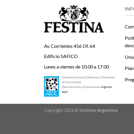
IN
Com
Polí
devo
Av. Corrientes 456 Of. 64
Edificio SAFICO
Usua
Lunes a viernes de 10.00 a 17.00
Plan
Dirección General Defensa y Protección
Preg
al Consumidor.
Para consultas y/o denuncias
Ingrese
aquí
Copyright 2026 ©
Unitime Argentina