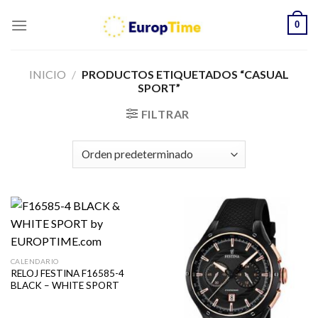
Skip
0
to
content
INICIO
/
PRODUCTOS ETIQUETADOS “CASUAL
SPORT”
FILTRAR
CALENDARIO
RELOJ FESTINA F16585-4
BLACK – WHITE SPORT