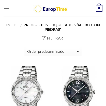
Skip
0
to
content
INICIO
/
PRODUCTOS ETIQUETADOS “ACERO CON
PIEDRAS”
FILTRAR