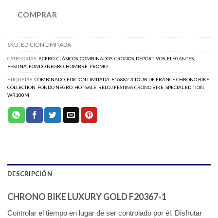
COMPRAR
SKU:
EDICION LIMITADA
CATEGORÍAS:
ACERO
,
CLÁSICOS
,
COMBINADOS
,
CRONOS
,
DEPORTIVOS
,
ELEGANTES
,
FESTINA
,
FONDO NEGRO
,
HOMBRE
,
PROMO
ETIQUETAS:
COMBINADO
,
EDICION LIMITADA
,
F16882-3 TOUR DE FRANCE CHRONO BIKE
COLLECTION
,
FONDO NEGRO
,
HOT-SALE
,
RELOJ FESTINA CRONO BIKE
,
SPECIAL EDITION
,
WR100M
DESCRIPCIÓN
CHRONO BIKE LUXURY GOLD F20367-1
Controlar el tiempo en lugar de ser controlado por él. Disfrutar