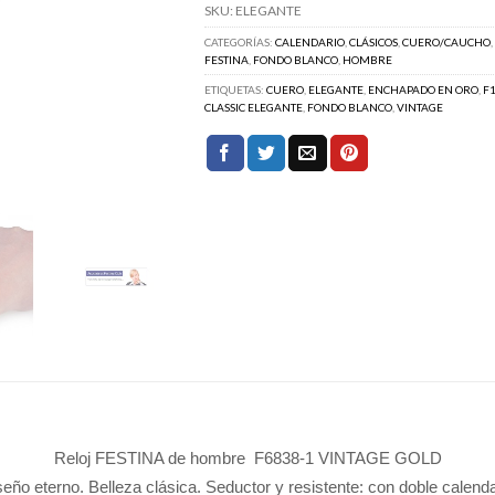
SKU:
ELEGANTE
CATEGORÍAS:
CALENDARIO
,
CLÁSICOS
,
CUERO/CAUCHO
,
FESTINA
,
FONDO BLANCO
,
HOMBRE
ETIQUETAS:
CUERO
,
ELEGANTE
,
ENCHAPADO EN ORO
,
F1
CLASSIC ELEGANTE
,
FONDO BLANCO
,
VINTAGE
Reloj FESTINA de hombre F6838-1 VINTAGE GOLD
seño eterno. Belleza clásica. Seductor y resistente: con doble calenda