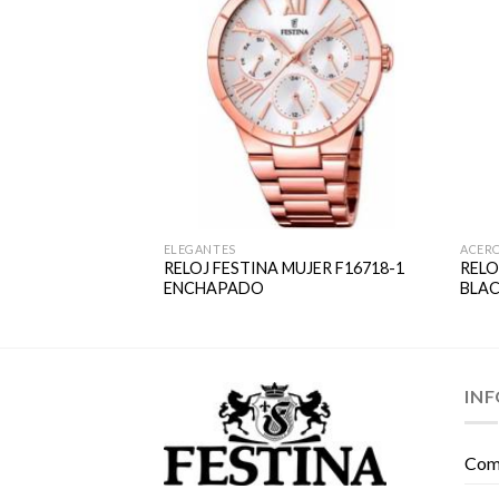
ELEGANTES
ACER
HOMBRE F16262-3
RELOJ FESTINA MUJER F16718-1
RELO
ENCHAPADO
BLAC
IN
Com