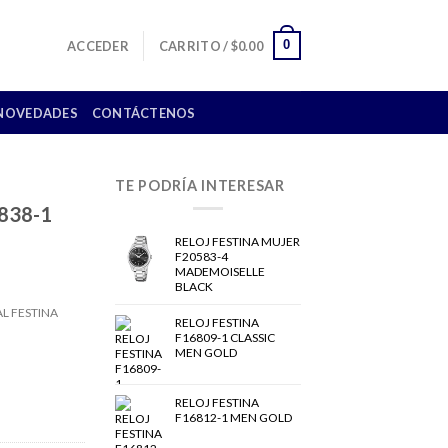
0
ACCEDER
CARRITO /
$
0.00
NOVEDADES
CONTÁCTENOS
TE PODRÍA INTERESAR
838-1
RELOJ FESTINA MUJER
F20583-4
MADEMOISELLE
BLACK
RELOJ FESTINA
F16809-1 CLASSIC
MEN GOLD
RELOJ FESTINA
F16812-1 MEN GOLD