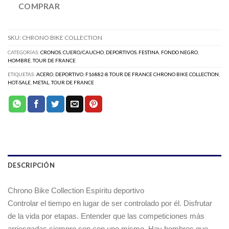
COMPRAR
SKU:
CHRONO BIKE COLLECTION
CATEGORÍAS:
CRONOS
,
CUERO/CAUCHO
,
DEPORTIVOS
,
FESTINA
,
FONDO NEGRO
,
HOMBRE
,
TOUR DE FRANCE
ETIQUETAS:
ACERO
,
DEPORTIVO
,
F16882-8 TOUR DE FRANCE CHRONO BIKE COLLECTION
,
HOT-SALE
,
METAL
,
TOUR DE FRANCE
DESCRIPCIÓN
Chrono Bike Collection Espíritu deportivo
Controlar el tiempo en lugar de ser controlado por él. Disfrutar
de la vida por etapas. Entender que las competiciones más
arriesgadas siempre son con uno mismo. Hay hombres que