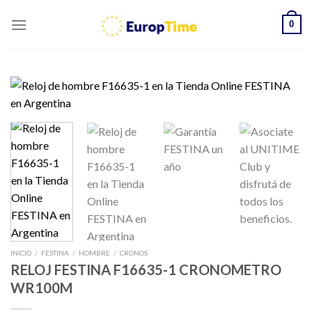
Skip
0
to
content
INICIO
/
FESTINA
/
HOMBRE
/
CRONOS
RELOJ FESTINA F16635-1 CRONOMETRO
WR100M