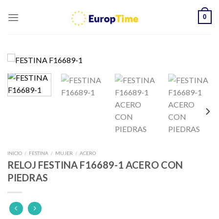
Skip
0
to
content
INICIO
/
FESTINA
/
MUJER
/
ACERO
RELOJ FESTINA F16689-1 ACERO CON
PIEDRAS