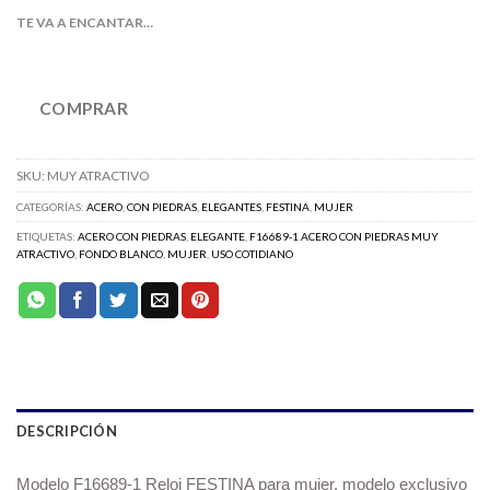
TE VA A ENCANTAR…
COMPRAR
SKU:
MUY ATRACTIVO
CATEGORÍAS:
ACERO
,
CON PIEDRAS
,
ELEGANTES
,
FESTINA
,
MUJER
ETIQUETAS:
ACERO CON PIEDRAS
,
ELEGANTE
,
F16689-1 ACERO CON PIEDRAS MUY
ATRACTIVO
,
FONDO BLANCO
,
MUJER
,
USO COTIDIANO
DESCRIPCIÓN
Modelo F16689-1
Reloj FESTINA para mujer, modelo exclusivo