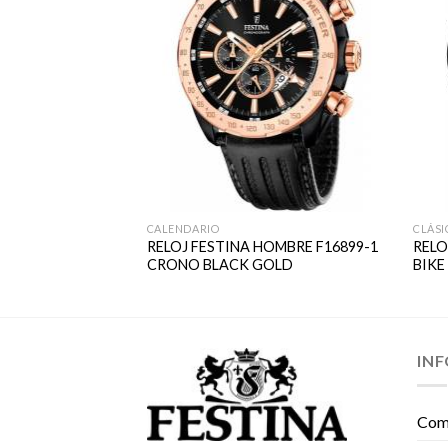
CALENDARIO
CLÁSI
UJER F16791-2
RELOJ FESTINA HOMBRE F16899-1
RELO
CRONO BLACK GOLD
BIKE
IN
Com