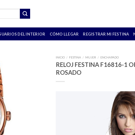
SUARIOS DEL INTERIOR
CÓMO LLEGAR
REGISTRAR MI FESTINA
INICIO
/
FESTINA
/
MUJER
/
ENCHAPADO
RELOJ FESTINA F16816-1 
ROSADO