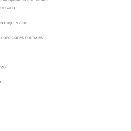
o rosado
 mejor visión
n condiciones normales
rzo
m