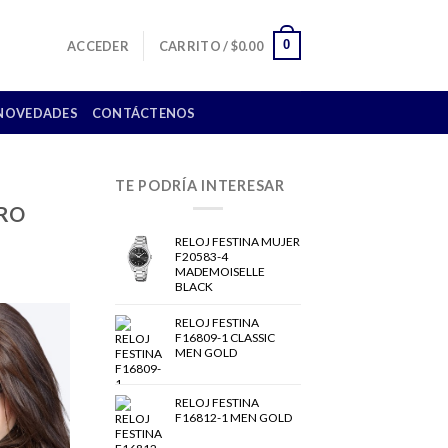
0
ACCEDER
CARRITO /
$
0.00
NOVEDADES
CONTÁCTENOS
TE PODRÍA INTERESAR
ORO
RELOJ FESTINA MUJER
F20583-4
MADEMOISELLE
BLACK
RELOJ FESTINA
F16809-1 CLASSIC
MEN GOLD
RELOJ FESTINA
F16812-1 MEN GOLD