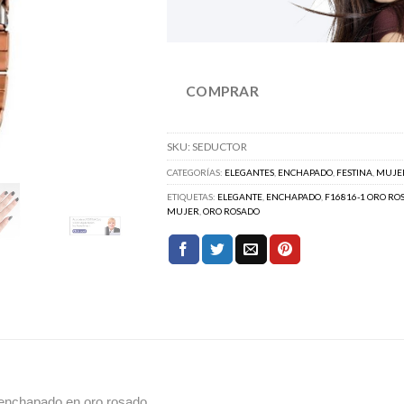
COMPRAR
SKU:
SEDUCTOR
CATEGORÍAS:
ELEGANTES
,
ENCHAPADO
,
FESTINA
,
MUJE
ETIQUETAS:
ELEGANTE
,
ENCHAPADO
,
F16816-1 ORO RO
MUJER
,
ORO ROSADO
 enchapado en oro rosado