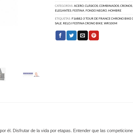
CATEGORÍAS:
ACERO
,
CLÁSICOS
,
COMBINADOS
,
CRONOS
ELEGANTES
,
FESTINA
,
FONDO NEGRO
,
HOMBRE
ETIQUETAS:
F16882-3 TOUR DE FRANCE CHRONO BIKE 
SALE
,
RELOJ FESTINA CRONO BIKE
,
WR100M
o por él. Disfrutar de la vida por etapas. Entender que las competici