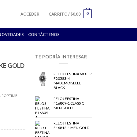
0
ACCEDER
CARRITO /
$
0.00
NOVEDADES
CONTÁCTENOS
TE PODRÍA INTERESAR
KE GOLD
RELOJ FESTINA MUJER
F20583-4
MADEMOISELLE
BLACK
RELOJ FESTINA
F16809-1 CLASSIC
MEN GOLD
RELOJ FESTINA
F16812-1 MEN GOLD