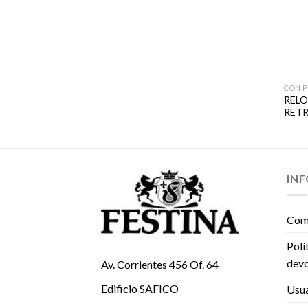
CON P
 HOMBRE CHRONO
RELO
LLOW F16971-3
RET
IN
Com
Polí
devo
Av. Corrientes 456 Of. 64
Edificio SAFICO
Usua