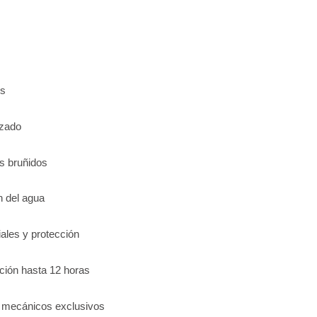
os
izado
es bruñidos
n del agua
ales y protección
ción hasta 12 horas
s mecánicos exclusivos