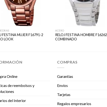
IEDRAS
ACERO
J FESTINA MUJER F16791-2
RELOJ FESTINA HOMBRE F16262
RO LOOK
COMBINADO
FORMACIÓN
COMPRAS
pra Online
Garantias
ticas de reembolsos y
Envíos
luciones
Tarjetas
rios del Interior
Regalos empresarios