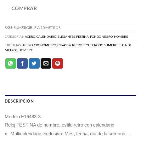
COMPRAR
SKU:
SUMERGIBLE A 50 METROS
CATEGORÍAS:
ACERO
,
CALENDARIO
,
ELEGANTES
,
FESTINA
,
FONDO NEGRO
,
HOMBRE
ETIQUETAS:
ACERO
,
CRONÓMETRO
,
F16483-2 RETRO STYLE CRONO SUMERGIBLE A 50
METROS
,
HOMBRE
DESCRIPCIÓN
Modelo F16483-3
Reloj FESTINA de hombre, estilo retro con calendario
Multicalendario exclusivo: Mes, fecha, día de la semana –