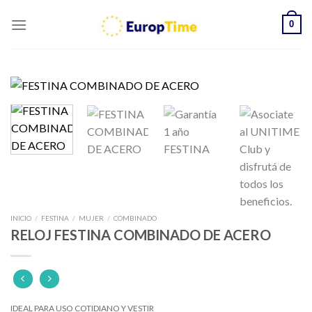
Skip
0
to
content
INICIO
/
FESTINA
/
MUJER
/
COMBINADO
RELOJ FESTINA COMBINADO DE ACERO
IDEAL PARA USO COTIDIANO Y VESTIR