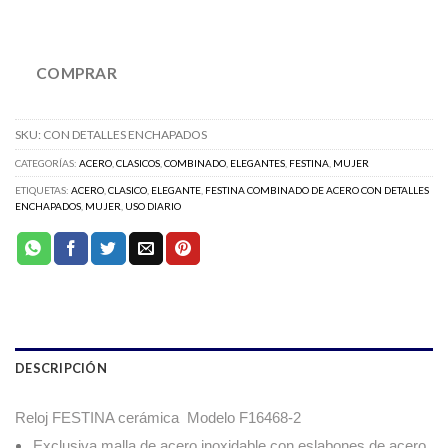
COMPRAR
SKU:
CON DETALLES ENCHAPADOS
CATEGORÍAS:
ACERO
,
CLASICOS
,
COMBINADO
,
ELEGANTES
,
FESTINA
,
MUJER
ETIQUETAS:
ACERO
,
CLASICO
,
ELEGANTE
,
FESTINA COMBINADO DE ACERO CON DETALLES
ENCHAPADOS
,
MUJER
,
USO DIARIO
DESCRIPCIÓN
Reloj FESTINA cerámica Modelo F16468-2
Exclusiva malla de acero inoxidable con eslabones de acero