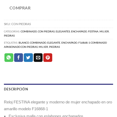
COMPRAR
SKU:
CON PIEDRAS
CATEGORÍAS:
COMBINADO
,
CON PIEDRAS
,
ELEGANTES
,
ENCHAPADO
,
FESTINA
,
MUJER
,
PIEDRAS
ETIQUETAS:
BLANCO
,
COMBINADO
,
ELEGANTE
,
ENCHAPADO
,
F16868-1 COMBINADO
APASIONADO CON PIEDRAS
,
MUJER
,
PIEDRAS
DESCRIPCIÓN
Reloj FESTINA elegante y moderno de mujer enchapado en oro
amarillo modelo F16868-1
Exclusiva malla con eslabones enchapados