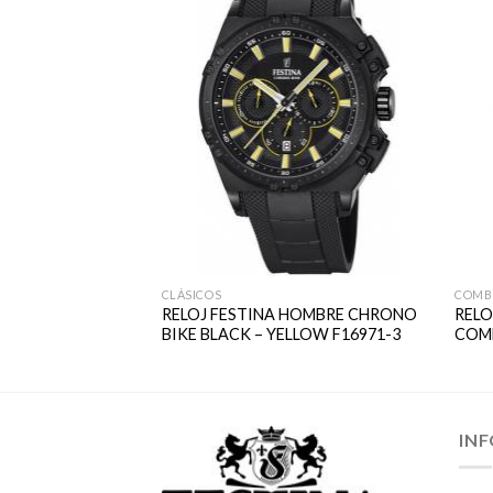
CLÁSICOS
COMB
16828-3 GREY
RELOJ FESTINA HOMBRE CHRONO
RELO
BIKE BLACK – YELLOW F16971-3
COM
IN