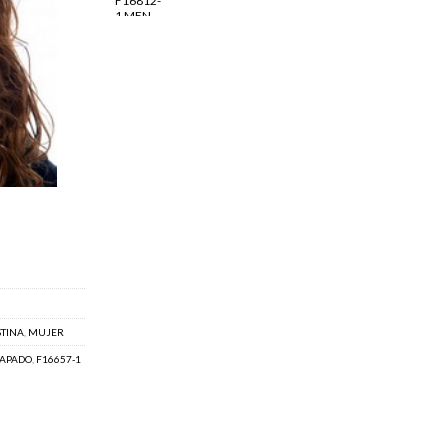
STINA
,
MUJER
APADO
,
F16657-1