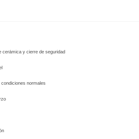
 cerámica y cierre de seguridad
el
n condiciones normales
rzo
ón