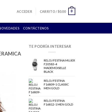
0
ACCEDER
CARRITO /
$
0.00
NOVEDADES
CONTÁCTENOS
TE PODRÍA INTERESAR
CERAMICA
RELOJ FESTINA MUJER
F20583-4
MADEMOISELLE
BLACK
RELOJ FESTINA
F16809-1 CLASSIC
MEN GOLD
RELOJ FESTINA
F16812-1 MEN GOLD