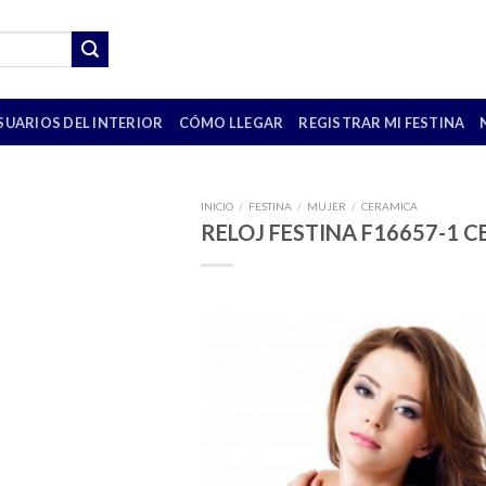
SUARIOS DEL INTERIOR
CÓMO LLEGAR
REGISTRAR MI FESTINA
INICIO
/
FESTINA
/
MUJER
/
CERAMICA
RELOJ FESTINA F16657-1 