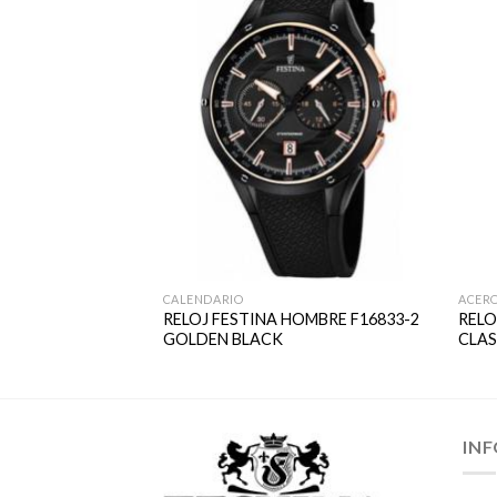
CALENDARIO
ACER
HOMBRE F16745-1
RELOJ FESTINA HOMBRE F16833-2
RELO
S
GOLDEN BLACK
CLA
IN