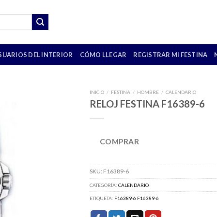
SUARIOS DEL INTERIOR
CÓMO LLEGAR
REGISTRAR MI FESTINA
INICIO
/
FESTINA
/
HOMBRE
/
CALENDARIO
RELOJ FESTINA F16389-6
COMPRAR
SKU:
F16389-6
CATEGORÍA:
CALENDARIO
ETIQUETA:
F16389-6 F16389-6