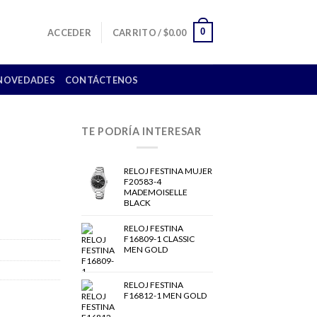
0
ACCEDER
CARRITO /
$
0.00
NOVEDADES
CONTÁCTENOS
TE PODRÍA INTERESAR
RELOJ FESTINA MUJER
F20583-4
MADEMOISELLE
BLACK
RELOJ FESTINA
F16809-1 CLASSIC
MEN GOLD
RELOJ FESTINA
F16812-1 MEN GOLD