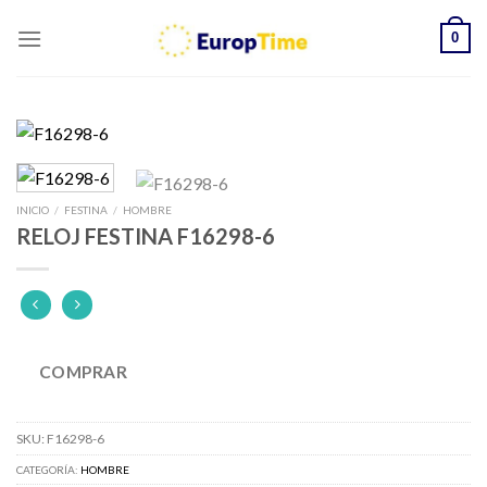
Skip
0
to
content
INICIO
/
FESTINA
/
HOMBRE
RELOJ FESTINA F16298-6
COMPRAR
SKU:
F16298-6
CATEGORÍA:
HOMBRE